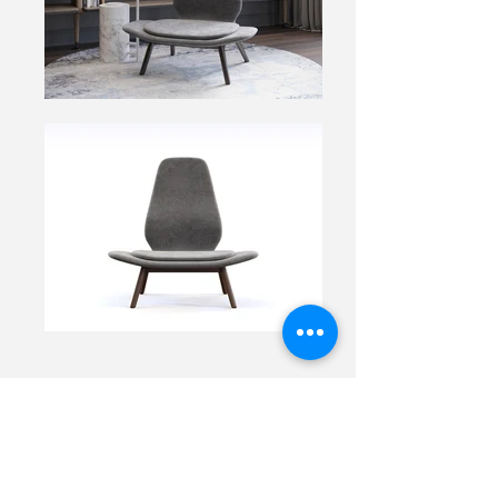
ИСТОРИЯ
Кресло придумано с учетом многолетнего
опыта практики медитации самого
дизайнера!